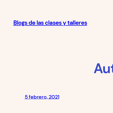
Saltar
al
contenido
Blogs de las clases y talleres
Au
5 febrero, 2021