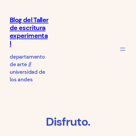
Saltar
al
Blog del Taller
contenido
de escritura
experimenta
l
departamento
de arte //
universidad de
los andes
Disfruto.