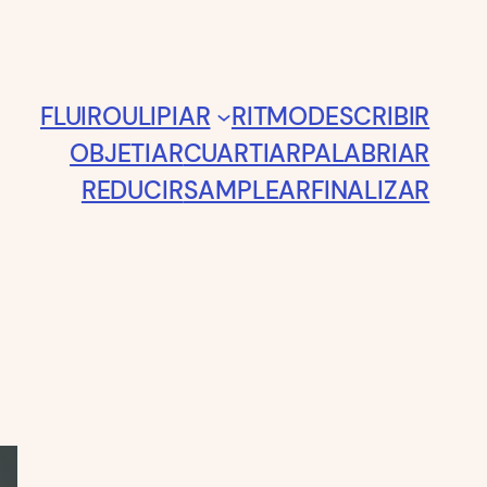
FLUIR
OULIPIAR
RITMO
DESCRIBIR
OBJETIAR
CUARTIAR
PALABRIAR
REDUCIR
SAMPLEAR
FINALIZAR