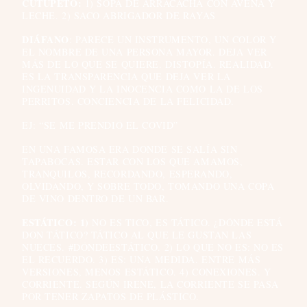
CUTUPETO:
1)
SOPA DE ARRACACHA CON AVENA Y
LECHE. 2) SACO ABRIGADOR DE RAYAS
DIÁFANO
: PARECE UN INSTRUMENTO, UN COLOR Y
EL NOMBRE DE UNA PERSONA MAYOR. DEJA VER
MÁS DE LO QUE SE QUIERE. DISTOPÍA. REALIDAD.
ES LA TRANSPARENCIA QUE DEJA VER LA
INGENUIDAD Y LA INOCENCIA COMO LA DE LOS
PERRITOS. CONCIENCIA DE LA FELICIDAD.
EJ: “SE ME PRENDIÓ EL COVID”
EN UNA FAMOSA ERA DONDE SE SALÍA SIN
TAPABOCAS. ESTAR CON LOS QUE AMAMOS,
TRANQUILOS, RECORDANDO, ESPERANDO,
OLVIDANDO, Y SOBRE TODO, TOMANDO UNA COPA
DE VINO DENTRO DE UN BAR.
ESTÁTICO: 1)
NO ES TICO, ES TÁTICO. ¿DÓNDE ESTÁ
DON TÁTICO? TÁTICO AL QUE LE GUSTAN LAS
NUECES. #DÓNDEESTÁTICO. 2) LO QUE NO ES: NO ES
EL RECUERDO. 3) ES: UNA MEDIDA. ENTRE MÁS
VERSIONES, MENOS ESTÁTICO. 4) CONEXIONES. Y
CORRIENTE. SEGÚN IRENE, LA CORRIENTE SE PASA
POR TENER ZAPATOS DE PLÁSTICO.