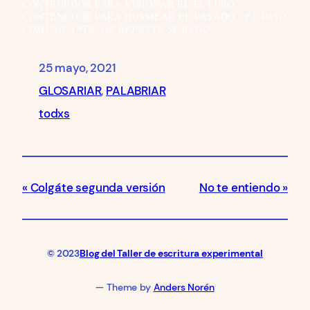
CONTENEDOR PARA VISIONAR EL FUTURO.
CONTENEDOR PARA HUSMEAR EL PASADO.
-EL VASO
COMUNICANTE, DE REPENTE SE REGÓ.
25 mayo, 2021
GLOSARIAR
, 
PALABRIAR
todxs
Colgáte segunda versión
No te entiendo
© 2023
Blog del Taller de escritura experimental
— Theme by
Anders Norén