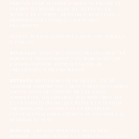
PERO SIN USAR ALCOHOL PORQUE SE PRENDE EL
CUERPO. ILUMINAR ALGO—EL SILENCIO, LA
MÚSICA, EL CUERPO—REVIVIRLO, RESUCITARLO.
DESPERDICIAR CANDELA, CALENTARSE,
PEGAMENTO.
RECETA.
HUEVOS SANDUNGUEADOS CON CEBOLLA
Y TOMATE.
RENACUAJO:
MONSTRUO MINIATURA DE CARÁCTER
BABOSO Y TRANSPARENTE CON MORFOLOGÍA DE
ESPERMATOZOIDE. REPRESENTACIÓN DE
CRECIMIENTO Y METAMORFOSIS.
RETRATO:
RECLAMAR LOS DETALLES, TOCAR,
ADMIRAR SIEMPRE SON
CARAS, CARAS EN CUADROS
VACÍOS. ZONA DE CONFORT DE LAS CARAS
SONRIENTES. SIN EMBARGO, MÁS BIEN CREO QUE
ES UN ESPACIO ÍNTIMO QUE REVELA LA TENSIÓN
ABURRIDA DEL LLANTO Y SE VE DESTRUIDA.
CONVENCIONALISMOS ETÉREOS DE INSTANTES AL
RESPIRAR EL SEXO.
RONCAR:
1)ES UNA MOLESTIA, NO TE DEJA
DORMIR, QUIERES MATAR A LA PERSONA QUE ESTÁ