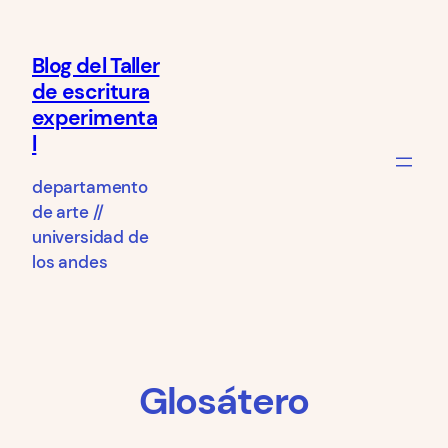
Saltar
al
Blog del Taller
contenido
de escritura
experimenta
l
departamento
de arte //
universidad de
los andes
Glosátero