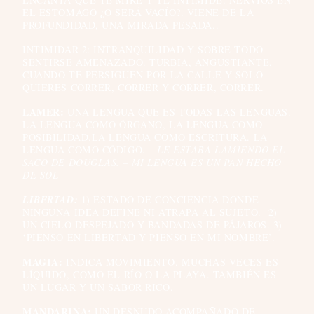
EL ESTÓMAGO ¿O SERÁ VACÍO?. VIENE DE LA
PROFUNDIDAD, UNA MIRADA PESADA..
INTIMIDAR 2: INTRANQUILIDAD Y SOBRE TODO
SENTIRSE AMENAZADO. TURBIA, ANGUSTIANTE,
CUANDO TE PERSIGUEN POR LA CALLE Y SOLO
QUIERES CORRER, CORRER Y CORRER, CORRER.
LAMER:
UNA LENGUA QUE ES TODAS LAS LENGUAS.
LA LENGUA COMO ÓRGANO, LA LENGUA COMO
POSIBILIDAD.LA LENGUA COMO ESCRITURA. LA
LENGUA COMO CÓDIGO. –
LE ESTABA LAMIENDO EL
SACO DE DOUGLAS. – MI LENGUA ES UN PAN HECHO
DE SOL
LIBERTAD:
1) ESTADO DE CONCIENCIA DONDE
NINGUNA IDEA DEFINE NI ATRAPA AL SUJETO. 2)
UN CIELO DESPEJADO Y BANDADAS DE PÁJAROS. 3)
‘PIENSO EN LIBERTAD Y PIENSO EN MI NOMBRE’.
MAGIA:
INDICA MOVIMIENTO. MUCHAS VECES ES
LÍQUIDO, COMO EL RÍO O LA PLAYA. TAMBIÉN ES
UN LUGAR Y UN SABOR RICO.
MANDARINA:
UN DESNUDO ACOMPAÑADO DE