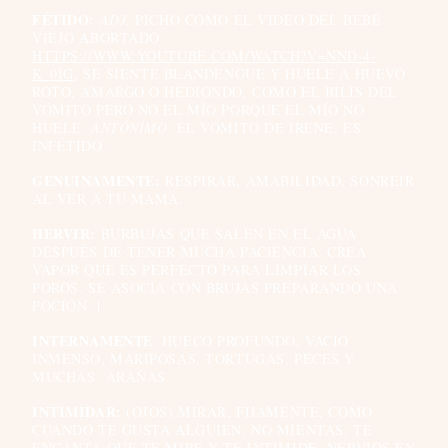
FÉTIDO:
ADJ.
PICHO COMO EL VIDEO DEL BEBÉ
VIEJO ABORTADO
HTTPS://WWW.YOUTUBE.COM/WATCH?V=NND-4-
K_0IG
, SE SIENTE BLANDENGUE Y HUELE A HUEVO
ROTO, AMARGO O HEDIONDO, COMO EL BILIS DEL
VÓMITO PERO NO EL MÍO PORQUE EL MÍO NO
HUELE.
ANTÓNIMO.
EL VÓMITO DE IRENE, ES
INFÉTIDO.
GENUINAMENTE:
RESPIRAR, AMABILIDAD, SONREÍR
AL VER A TU MAMÁ.
HERVIR:
BURBUJAS QUE SALEN EN EL AGUA
DESPUÉS DE TENER MUCHA PACIENCIA. CREA
VAPOR QUE ES PERFECTO PARA LIMPIAR LOS
POROS. SE ASOCIA CON BRUJAS PREPARANDO UNA
POCIÓN. |
INTERNAMENTE
: HUECO PROFUNDO, VACÍO
INMENSO, MARIPOSAS, TORTUGAS, PECES Y
MUCHAS ARAÑAS.
INTIMIDAR:
(OJOS) MIRAR, FIJAMENTE, COMO
CUANDO TE GUSTA ALGUIEN, NO MIENTAS, TE
ENCANTA QUE TE MIRE Y TE INTIMIDE. NERVIOS EN