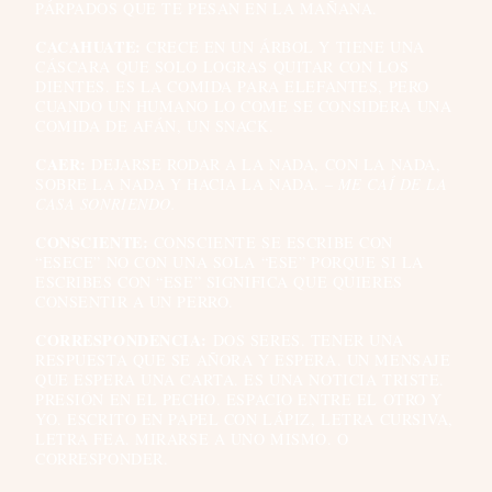
PÁRPADOS QUE TE PESAN EN LA MAÑANA.
CACAHUATE:
CRECE EN UN ÁRBOL Y TIENE UNA
CÁSCARA QUE SOLO LOGRAS QUITAR CON LOS
DIENTES. ES LA COMIDA PARA ELEFANTES, PERO
CUANDO UN HUMANO LO COME SE CONSIDERA UNA
COMIDA DE AFÁN, UN SNACK.
CAER:
DEJARSE RODAR A LA NADA, CON LA NADA,
SOBRE LA NADA Y HACIA LA NADA. –
ME CAÍ DE LA
CASA SONRIENDO.
CONSCIENTE:
CONSCIENTE SE ESCRIBE CON
“ESECE” NO CON UNA SOLA “ESE” PORQUE SI LA
ESCRIBES CON “ESE” SIGNIFICA QUE QUIERES
CONSENTIR A UN PERRO.
CORRESPONDENCIA:
DOS SERES. TENER UNA
RESPUESTA QUE SE AÑORA Y ESPERA. UN MENSAJE
QUE ESPERA UNA CARTA. ES UNA NOTICIA TRISTE.
PRESIÓN EN EL PECHO. ESPACIO ENTRE EL OTRO Y
YO. ESCRITO EN PAPEL CON LÁPIZ, LETRA CURSIVA,
LETRA FEA. MIRARSE A UNO MISMO. O
CORRESPONDER.