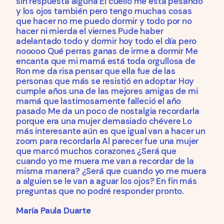
sin respuesta alguna El cuello me está pesando
y los ojos también pero tengo muchas cosas
que hacer no me puedo dormir y todo por no
hacer ni mierda el viernes Pude haber
adelantado todo y dormir hoy todo el día pero
nooooo Qué perras ganas de irme a dormir Me
encanta que mi mamá está toda orgullosa de
Ron me da risa pensar que ella fue de las
personas que más se resistió en adoptar Hoy
cumple años una de las mejores amigas de mi
mamá que lastimosamente falleció el año
pasado Me da un poco de nostalgia recordarla
porque era una mujer demasiado chévere Lo
más interesante aún es que igual van a hacer un
zoom para recordarla Al parecer fue una mujer
que marcó muchos corazones ¿Será que
cuando yo me muera me van a recordar de la
misma manera? ¿Será que cuando yo me muera
a alguien se le van a aguar los ojos? En fin más
preguntas que no podré responder pronto.
María Paula Duarte