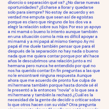
divorcio o separación qué va? ¿No darse nuevas
oportunidades? ¿Echarse a llorar y quedarse
solo para siempre? No estoy de acuerdo y en
verdad me emputa que sean así de egoístas
porque es claro que ninguno de los dos va a
elegir la relación sobre sus hijos Por eso yo apoyo
a mi mamá o bueno lo intento aunque también
en una situación como la mía es difícil apoyar a
mi mamá y a mi papá al mismo tiempo Ay mi
papá él me duele también pensar que para él
después de la separación no hay nada o bueno
nada que me quiera contar porque por ahí hace
años le descubrimos una relación junto a mi
hermana pero nunca he entendido por qué no
nos ha querido contar En fin preguntas a las que
no le encontraré ninguna respuesta Aunque
ahora que me acuerdo de pronto fue culpa de
mi hermana también porque hasta donde sé él
le presentó a la entonces “novia” o lo que sea a
mi hermana y también la rechazó ¿Cuál es la
necesidad de la gente de decidir o criticar sobre
lo que otros hacen con su vida? Otra pregunta