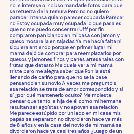
no le interese o incluso mandarle fotos para que
se retuerza de la ternura Pero no no quiero
parecer intensa quiero parecer ocupada Parecer
no Estoy ocupada muy ocupada lo que pasa es
que no me puedo concentrar Ufff por fin
compraron pan blanco en mi casa con jamón y
queso mosarella en tajadas Ya me hacía falta ni
siquiera entiendo porque en primer lugar mi
mamá dejó de comprar para reemplazarlos por
quesos y jamones finos y panes artesanales con
frutas que detesto Me duele ver a mi mamá
triste pero me alegra saber que Ron la está
llenando de cariño para que no se la pase
pensando en su novio A veces me pregunto si
esa relación se trata de amor correspondido y si
sí ¿por qué mantenerlo oculto? Me molesta
pensar que tanto la hija de él como mi hermana
resultan ser egoístas y no apoyan esa relación
Me parece estúpido por un lado en mi casa mis
papás se separaron no divorciaron hace ya más
de 8 años y en la casa del novio de mi mamá se
divorciaron hace ya casi tres años ¿Luego de un