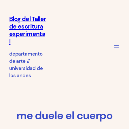
Saltar
al
Blog del Taller
contenido
de escritura
experimenta
l
departamento
de arte //
universidad de
los andes
me duele el cuerpo