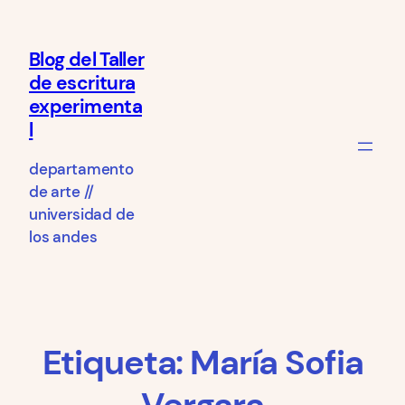
Saltar
al
Blog del Taller
contenido
de escritura
experimenta
l
departamento
de arte //
universidad de
los andes
Etiqueta:
María Sofia