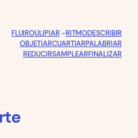
FLUIR
OULIPIAR
RITMO
DESCRIBIR
OBJETIAR
CUARTIAR
PALABRIAR
REDUCIR
SAMPLEAR
FINALIZAR
rte