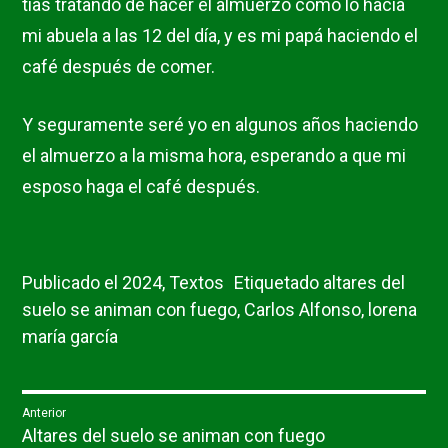
tías tratando de hacer el almuerzo como lo hacía
mi abuela a las 12 del día, y es mi papá haciendo el
café después de comer.
Y seguramente seré yo en algunos años haciendo
el almuerzo a la misma hora, esperando a que mi
esposo haga el café después.
Publicado el
2024
,
Textos
Etiquetado
altares del
suelo se animan con fuego
,
Carlos Alfonso
,
lorena
maría garcía
Navegación
Anterior
Entrada
Altares del suelo se animan con fuego